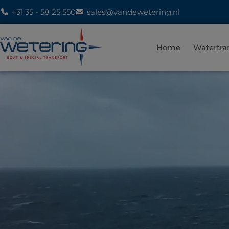
+31 35 - 58 25 550
sales@vandewetering.nl
Home
Watertra