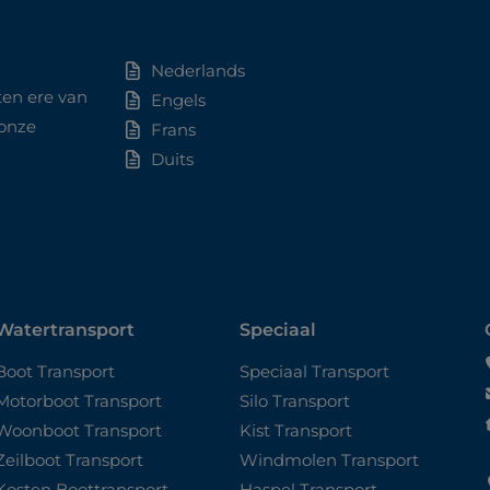
Nederlands
ten ere van
Engels
 onze
Frans
Duits
Watertransport
Speciaal
Boot Transport
Speciaal Transport
Motorboot Transport
Silo Transport
Woonboot Transport
Kist Transport
Zeilboot Transport
Windmolen Transport
Kosten Boottransport
Haspel Transport