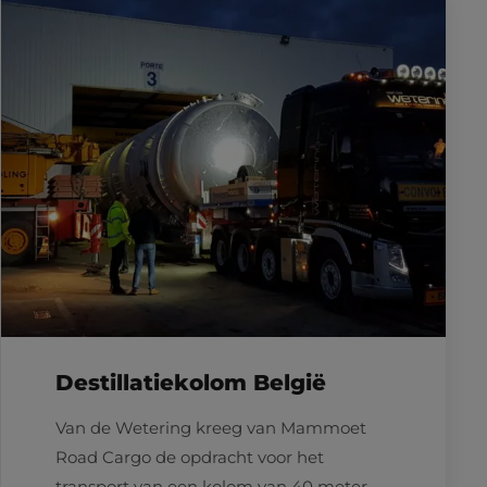
Destillatiekolom België
Van de Wetering kreeg van Mammoet
Road Cargo de opdracht voor het
transport van een kolom van 40 meter