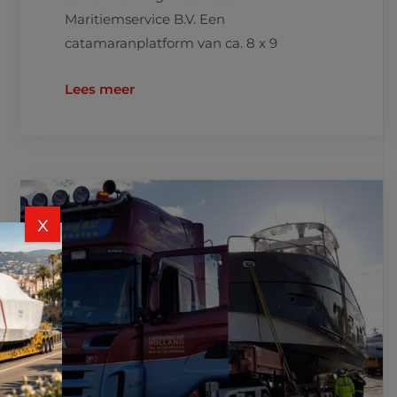
Maritiemservice B.V. Een
catamaranplatform van ca. 8 x 9
Lees meer
x