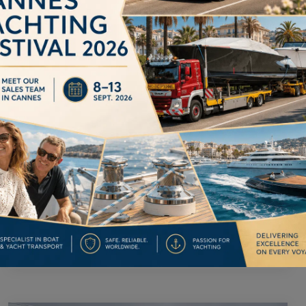
Silotransport Maasbracht –
Koningsbosch
Een silo van Maasbracht naar
Koningsbosch klinkt niet heel
indrukwekkend, maar is met 6.6 meter
hoogte toch een forse uitdaging. Naast
het vervoeren van silo’s zijn
Lees meer